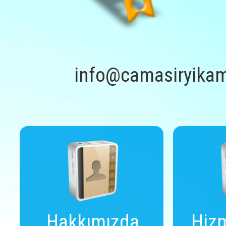
info@camasiryikam
Hakkımızda
Hizm