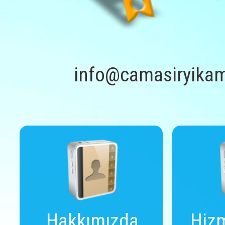
info@camasiryikam
Hakkımızda
Hizm