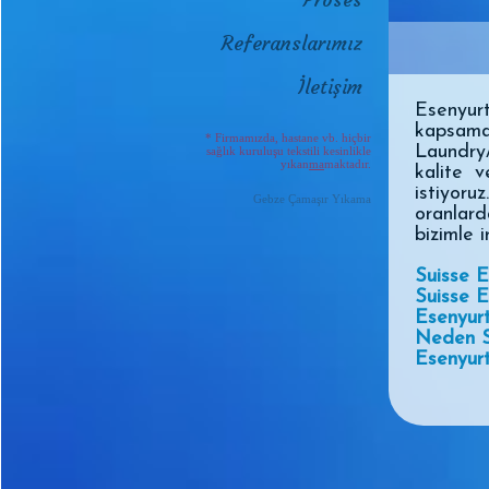
Referanslarımız
İletişim
Esenyu
kapsam
* Firmamızda, hastane vb. hiçbir
Laundry
sağlık kuruluşu tekstili kesinlikle
yıkan
ma
maktadır.
kalite 
istiyoru
Gebze Çamaşır Yıkama
oranlard
bizimle i
Suisse E
Suisse 
Esenyur
Neden S
Esenyurt