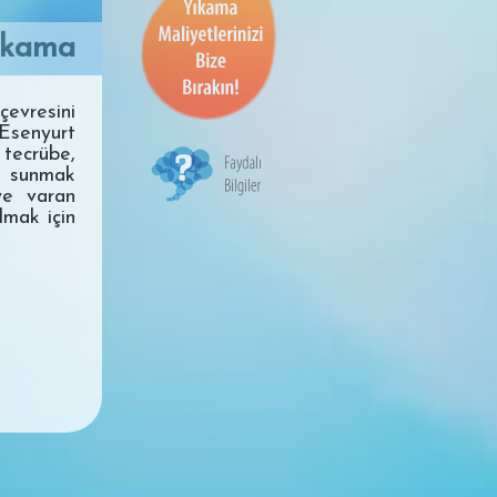
ıkama
vresini
senyurt
tecrübe,
e sunmak
'ye varan
lmak için