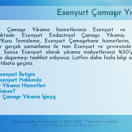
Esenyurt Çamaşır Y
rt Çamaşır Yıkama hizmetlerimiz Esenyurt ve çe
aktadır. Esenyurt Endüstriyel Çamaşır Yıkama, E
/Kuru Temizleme, Esenyurt Çamaşırhane hizmetlerini, 
ve gerçek zamanlama ile tüm Esenyurt ve çevresind
z. Suisse Esenyurt olarak yıkama maliyetlerinizi %50
a düşürmeyi taahhüt ediyoruz. Lütfen daha fazla bilgi a
rtibata geçiniz.
senyurt İletişim
Esenyurt Hakkında
t Yıkama Hizmetleri
uisse?
 Çamaşır Yıkama İşleyiş
Suisse Laundry ® Copyright © 1995-2026 · Tüm hakları saklıdır.
IPS Wash Ball Çamaşır Topu
Bahcehavuz