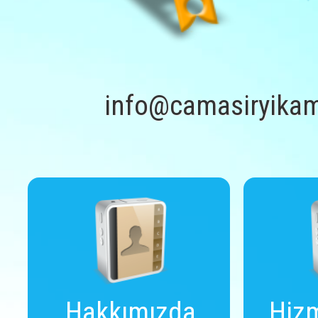
info@camasiryikam
Hakkımızda
Hizm