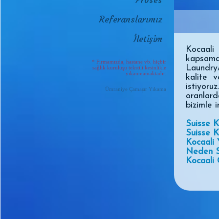
Referanslarımız
İletişim
Kocaal
kapsam
* Firmamızda, hastane vb. hiçbir
Laundry
sağlık kuruluşu tekstili kesinlikle
yıkan
ma
maktadır.
kalite 
istiyor
Ümraniye Çamaşır Yıkama
oranlard
bizimle i
Suisse K
Suisse 
Kocaali 
Neden S
Kocaali 