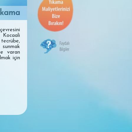
ıkama
vresini
Kocaali
tecrübe,
e sunmak
ye varan
lmak için