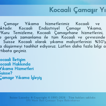
Kocaali Çamaşır Y
i Çamaşır Yıkama hizmetlerimiz Kocaali ve çe
aktadır. Kocaali Endüstriyel Çamaşır Yıkama, 
/Kuru Temizleme, Kocaali Çamaşırhane hizmetlerini, 
ve gerçek zamanlama ile tüm Kocaali ve çevresind
uz. Suisse Kocaali olarak yıkama maliyetlerinizi %50'
a düşürmeyi taahhüt ediyoruz. Lütfen daha fazla bilgi a
rtibata geçiniz.
ocaali İletişim
Kocaali Hakkında
Yıkama Hizmetleri
uisse?
Çamaşır Yıkama İşleyiş
Suisse Laundry ® Copyright © 1995-2026 · Tüm hakları saklıdır.
IPS Wash Ball Çamaşır Topu
Bahcehavuz