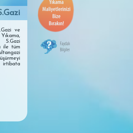
S.Gazi
.Gazi ve
r Yıkama,
 S.Gazi
a ile tüm
ltangazi
düşürmeyi
 irtibata