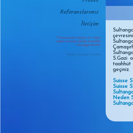
Referanslarımız
İletişim
Sultang
çevresin
* Firmamızda, hastane vb. hiçbir
Sultan
sağlık kuruluşu tekstili kesinlikle
yıkan
ma
maktadır.
Çamaşırh
Sultang
Sapanca Çamaşır Yıkama
S.Gazi o
taahhüt 
geçiniz.
Suisse S
Suisse S
Sultanga
Neden S
Sultanga