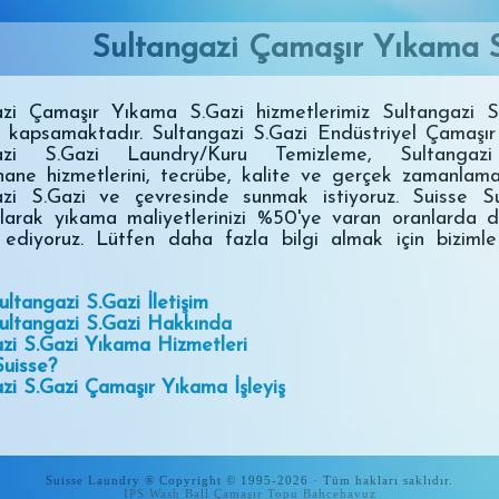
Sultangazi Çamaşır Yıkama 
azi Çamaşır Yıkama S.Gazi hizmetlerimiz Sultangazi S
i kapsamaktadır. Sultangazi S.Gazi Endüstriyel Çamaşı
gazi S.Gazi Laundry/Kuru Temizleme, Sultangazi
ane hizmetlerini, tecrübe, kalite ve gerçek zamanlam
azi S.Gazi ve çevresinde sunmak istiyoruz. Suisse Su
larak yıkama maliyetlerinizi %50'ye varan oranlarda 
ediyoruz. Lütfen daha fazla bilgi almak için bizimle
ultangazi S.Gazi İletişim
ultangazi S.Gazi Hakkında
zi S.Gazi Yıkama Hizmetleri
uisse?
zi S.Gazi Çamaşır Yıkama İşleyiş
Suisse Laundry ® Copyright © 1995-2026 · Tüm hakları saklıdır.
IPS Wash Ball Çamaşır Topu
Bahcehavuz