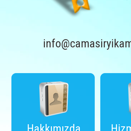
info@camasiryikam
Hakkımızda
Hizm