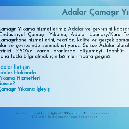
Adalar Çamaşır Y
amaşır Yıkama hizmetlerimiz Adalar ve çevresini kapsa
Endüstriyel Çamaşır Yıkama, Adalar Laundry/Kuru Te
amaşırhane hizmetlerini, tecrübe, kalite ve gerçek zama
ar ve çevresinde sunmak istiyoruz. Suisse Adalar olar
lerinizi %50'ye varan oranlarda düşürmeyi taahhüt e
aha fazla bilgi almak için bizimle irtibata geçiniz.
dalar İletişim
Adalar Hakkında
Yıkama Hizmetleri
uisse?
amaşır Yıkama İşleyiş
Suisse Laundry ® Copyright © 1995-2026 · Tüm hakları saklıdır.
IPS Wash Ball Çamaşır Topu
Bahcehavuz