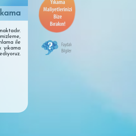
ıkama
maktadır.
mizleme,
nlama ile
ak yıkama
diyoruz.