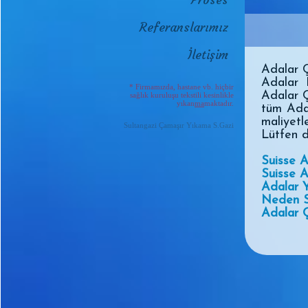
Referanslarımız
İletişim
Adalar Ç
Adalar 
* Firmamızda, hastane vb. hiçbir
Adalar Ç
sağlık kuruluşu tekstili kesinlikle
yıkan
ma
maktadır.
tüm Adal
maliyet
Sultangazi Çamaşır Yıkama S.Gazi
Lütfen d
Suisse A
Suisse 
Adalar 
Neden S
Adalar Ç