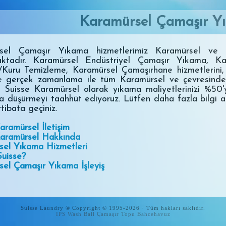
Karamürsel Çamaşır Y
sel Çamaşır Yıkama hizmetlerimiz Karamürsel ve ç
ktadır. Karamürsel Endüstriyel Çamaşır Yıkama, Ka
Kuru Temizleme, Karamürsel Çamaşırhane hizmetlerini,
ve gerçek zamanlama ile tüm Karamürsel ve çevresind
z. Suisse Karamürsel olarak yıkama maliyetlerinizi %50
a düşürmeyi taahhüt ediyoruz. Lütfen daha fazla bilgi a
rtibata geçiniz.
aramürsel İletişim
Karamürsel Hakkında
sel Yıkama Hizmetleri
uisse?
el Çamaşır Yıkama İşleyiş
Suisse Laundry ® Copyright © 1995-2026 · Tüm hakları saklıdır.
IPS Wash Ball Çamaşır Topu
Bahcehavuz