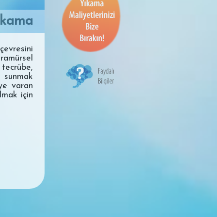
ıkama
evresini
ramürsel
 tecrübe,
e sunmak
'ye varan
lmak için