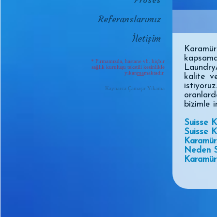
Referanslarımız
İletişim
Karamür
kapsama
* Firmamızda, hastane vb. hiçbir
Laundry/
sağlık kuruluşu tekstili kesinlikle
yıkan
ma
maktadır.
kalite 
istiyoru
Kaynarca Çamaşır Yıkama
oranlard
bizimle i
Suisse K
Suisse 
Karamür
Neden S
Karamürs