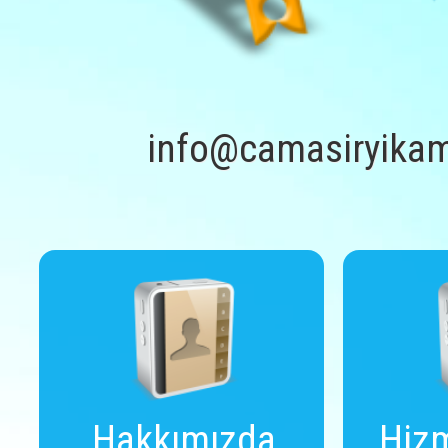
info@camasiryikam
Hakkımızda
Hizm