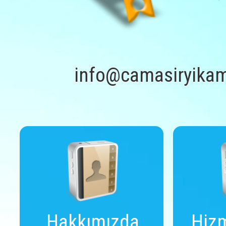
info@camasiryikam
Hakkımızda
Hizm