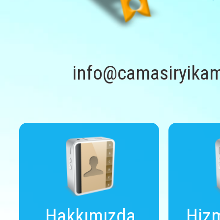
info@camasiryikam
Hakkımızda
Hizm