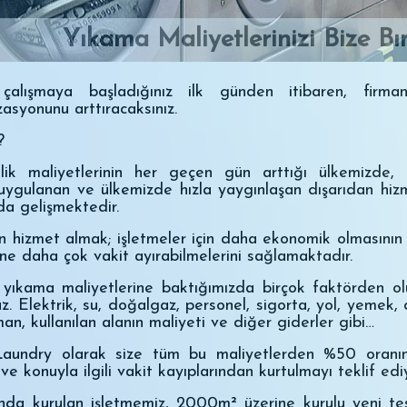
Yıkama Maliyetlerinizi Bize Bı
 çalışmaya başladığınız ilk günden itibaren, firman
asyonunu arttıracaksınız.
?
cilik maliyetlerinin her geçen gün arttığı ülkemizde,
r uygulanan ve ülkemizde hızla yaygınlaşan dışarıdan hi
 da gelişmektedir.
n hizmet almak; işletmeler için daha ekonomik olmasının 
erine daha çok vakit ayırabilmelerini sağlamaktadır.
yıkama maliyetlerine baktığımızda birçok faktörden o
z. Elektrik, su, doğalgaz, personel, sigorta, yol, yemek, 
an, kullanılan alanın maliyeti ve diğer giderler gibi…
Laundry olarak size tüm bu maliyetlerden %50 oranın
ve konuyla ilgili vakit kayıplarından kurtulmayı teklif edi
ında kurulan işletmemiz, 2000m² üzerine kurulu yeni te