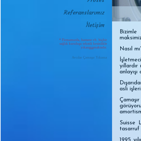
Referanslarımız
İletişim
Bizimle
maksimiz
* Firmamızda, hastane vb. hiçbir
sağlık kuruluşu tekstili kesinlikle
yıkan
ma
maktadır.
Nasıl mı
Avcılar Çamaşır Yıkama
İşletme
yıllardı
anlayışı
Dışarıda
asli işl
Çamaşır 
görüyoru
amortism
Suisse 
tasarruf 
1995 yıl