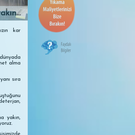
rakın…
ızın kar
 dünyada
zmet alma
yanı sıra
luştuğunu
deterjan,
a yakın,
yoruz.
sisimizde