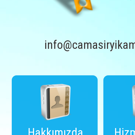
info@camasiryikam
Hakkımızda
Hizm