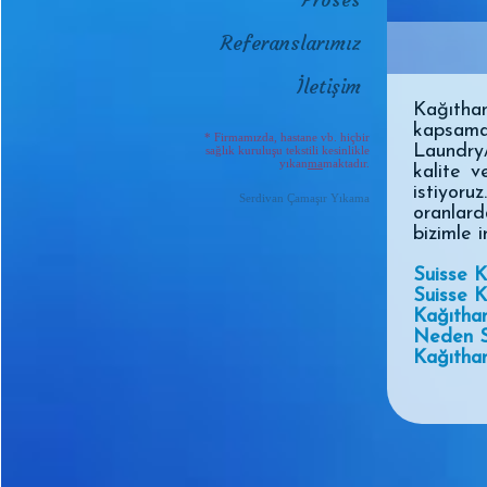
Referanslarımız
İletişim
Kağıtha
kapsama
* Firmamızda, hastane vb. hiçbir
Laundry
sağlık kuruluşu tekstili kesinlikle
yıkan
ma
maktadır.
kalite 
istiyoru
Serdivan Çamaşır Yıkama
oranlard
bizimle i
Suisse K
Suisse 
Kağıtha
Neden S
Kağıthan