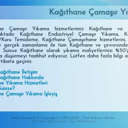
Kağıthane Çamaşır Y
ne Çamaşır Yıkama hizmetlerimiz Kağıthane ve ç
ktadır. Kağıthane Endüstriyel Çamaşır Yıkama, K
/Kuru Temizleme, Kağıthane Çamaşırhane hizmetlerini, 
ve gerçek zamanlama ile tüm Kağıthane ve çevresind
z. Suisse Kağıthane olarak yıkama maliyetlerinizi %50
a düşürmeyi taahhüt ediyoruz. Lütfen daha fazla bilgi a
rtibata geçiniz.
ağıthane İletişim
Kağıthane Hakkında
ne Yıkama Hizmetleri
uisse?
e Çamaşır Yıkama İşleyiş
Suisse Laundry ® Copyright © 1995-2026 · Tüm hakları saklıdır.
IPS Wash Ball Çamaşır Topu
Bahcehavuz