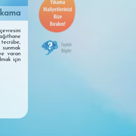
ıkama
evresini
ağıthane
tecrübe,
e sunmak
'ye varan
lmak için