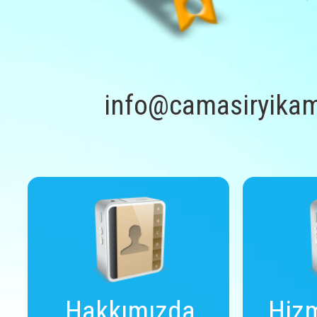
info@camasiryikam
Hakkımızda
Hizm