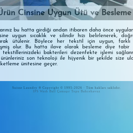
Ürün Cinsine Uygun Ütü ve Besleme
arınız bu hatta girdiği andan itibaren daha önce uygulan
sine uygun sıcaklık ve silindir hızı belirlenerek, doğ
arak ütülenir. Böylece her tekstil için uygun, farklı
şmiş olur. Bu hatta ilave olarak besleme diye tabir 
, tekstillerinizdeki bakterileri dezenfekte işlemi sağlan
ürünleriniz son teknoloji ile hijyenik bir şekilde size ula
ketleme ünitesine geçer.
Suisse Laundry ® Copyright © 1995-2026 · Tüm hakları saklıdır.
IPS Wash Ball Çamaşır Topu
Bahcehavuz